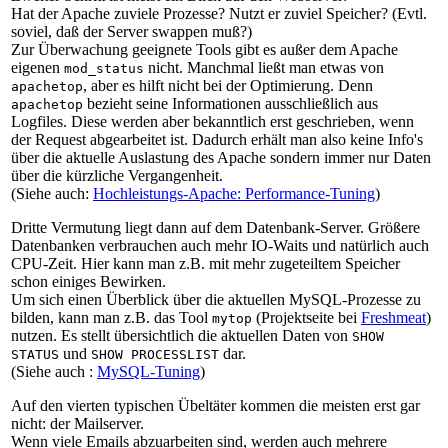
Hat der Apache zuviele Prozesse? Nutzt er zuviel Speicher? (Evtl.
soviel, daß der Server swappen muß?)
Zur Überwachung geeignete Tools gibt es außer dem Apache
eigenen
nicht. Manchmal ließt man etwas von
mod_status
, aber es hilft nicht bei der Optimierung. Denn
apachetop
bezieht seine Informationen ausschließlich aus
apachetop
Logfiles. Diese werden aber bekanntlich erst geschrieben, wenn
der Request abgearbeitet ist. Dadurch erhält man also keine Info's
über die aktuelle Auslastung des Apache sondern immer nur Daten
über die kürzliche Vergangenheit.
(Siehe auch:
Hochleistungs-Apache: Performance-Tuning
)
Dritte Vermutung liegt dann auf dem Datenbank-Server. Größere
Datenbanken verbrauchen auch mehr IO-Waits und natürlich auch
CPU-Zeit. Hier kann man z.B. mit mehr zugeteiltem Speicher
schon einiges Bewirken.
Um sich einen Überblick über die aktuellen MySQL-Prozesse zu
bilden, kann man z.B. das Tool
(Projektseite bei
Freshmeat
)
mytop
nutzen. Es stellt übersichtlich die aktuellen Daten von
SHOW
und
dar.
STATUS
SHOW PROCESSLIST
(Siehe auch :
MySQL-Tuning
)
Auf den vierten typischen Übeltäter kommen die meisten erst gar
nicht: der Mailserver.
Wenn viele Emails abzuarbeiten sind, werden auch mehrere