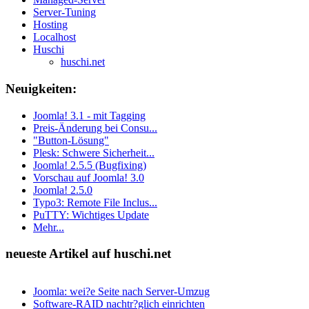
Server-Tuning
Hosting
Localhost
Huschi
huschi.net
Neuigkeiten:
Joomla! 3.1 - mit Tagging
Preis-Änderung bei Consu...
"Button-Lösung"
Plesk: Schwere Sicherheit...
Joomla! 2.5.5 (Bugfixing)
Vorschau auf Joomla! 3.0
Joomla! 2.5.0
Typo3: Remote File Inclus...
PuTTY: Wichtiges Update
Mehr...
neueste Artikel auf huschi.net
Joomla: wei?e Seite nach Server-Umzug
Software-RAID nachtr?glich einrichten