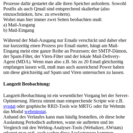
Prozesse dafür gestartet die alle ihren Speicher anfordern. Sowohl
Postfix als auch Qmail sind entsprechend skalierbar (also
einzuschränken, bzw. zu erweitern).
Wobei man hier immer zwei Seiten beobachten muß:
a) Mail-Ausgang
b) Mail-Eingang
Während der Mail-Ausgang nur Emails verschickt und daher eher
nur kurzzeitig einen Prozess pro Email startet, hängt am Mail-
Eingang meist eine ganze Reihe an Prozessen: der SMTP-Dämon,
der Spam-Filter, der Viren-Filter und der lokale Mail-Delivery-
Agent (MDA). Wenn man also z.B. bis zu 20 Email gleichzeitig
empfangen lassen will, muß man auch ausreichend Power haben
um diese gleichzeitig auf Spam und Viren untersuchen zu lassen.
Langzeit Beobachtung:
Langzeit-Beobachtung ist ein wesentlicher Vorgang bei der Server-
Optimierung. Hierzu nimmt man entsprechende Scripte wie z.B.
sysstat
oder graphische RRD-Tools wie MRTG oder für Webmin
das Modul
webminstat
.
Anhand des Verlaufes kann man häufig feststellen, ob diese hohe
Auslastung Periodisch auftreten, wann sie auftreten und im
Vergleich mit den Weblog-Analyser-Tools (Webalizer, AWstats)
erkennt man evtl. auch woher diese Auslastungen kommen.