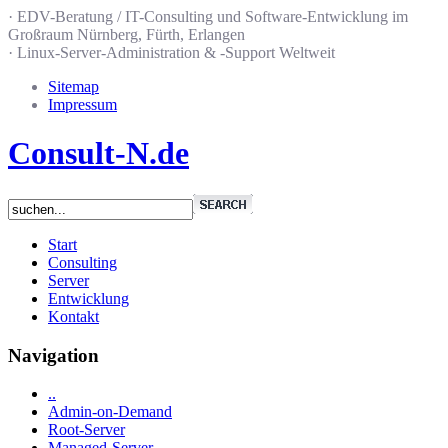
· EDV-Beratung / IT-Consulting und Software-Entwicklung im
Großraum Nürnberg, Fürth, Erlangen
· Linux-Server-Administration & -Support Weltweit
Sitemap
Impressum
Consult-N.de
Start
Consulting
Server
Entwicklung
Kontakt
Navigation
..
Admin-on-Demand
Root-Server
Managed-Server