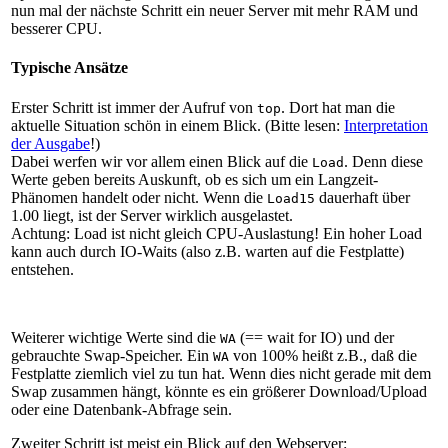
nun mal der nächste Schritt ein neuer Server mit mehr RAM und
besserer CPU.
Typische Ansätze
Erster Schritt ist immer der Aufruf von
. Dort hat man die
top
aktuelle Situation schön in einem Blick. (Bitte lesen:
Interpretation
der Ausgabe
!)
Dabei werfen wir vor allem einen Blick auf die
. Denn diese
Load
Werte geben bereits Auskunft, ob es sich um ein Langzeit-
Phänomen handelt oder nicht. Wenn die
dauerhaft über
Load15
1.00 liegt, ist der Server wirklich ausgelastet.
Achtung: Load ist nicht gleich CPU-Auslastung! Ein hoher Load
kann auch durch IO-Waits (also z.B. warten auf die Festplatte)
entstehen.
Weiterer wichtige Werte sind die
(== wait for IO) und der
WA
gebrauchte Swap-Speicher. Ein
von 100% heißt z.B., daß die
WA
Festplatte ziemlich viel zu tun hat. Wenn dies nicht gerade mit dem
Swap zusammen hängt, könnte es ein größerer Download/Upload
oder eine Datenbank-Abfrage sein.
Zweiter Schritt ist meist ein Blick auf den Webserver: